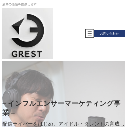
内
最高の価値を提供します
容
を
ス
キ
ッ
お問い合わせ
プ
– インフルエンサーマーケティング事
業 –
し
配信ライバーをはじめ、アイドル・タレントの育成し